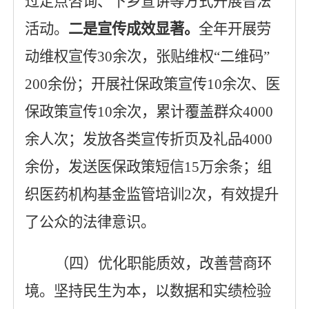
过定点咨询、下乡宣讲等方式开展普法
活动。
二是
宣传成效显著
。
全年开展劳
动维权宣传
30
余次，张贴维权
“二维码”
200
余份；开展社保政策宣传
10
余次、医
保政策宣传
10
余
次，累计覆盖群众
4000
余人次；发放各类宣传折页及礼品
4000
余份，发送医保政策短信
15
万余条；组
织医药机构基金监管培训
2
次，有效提升
了公众的法律意识。
（四）优化职能质效，改善营商环
境
。
坚持民生为本，以数据和实绩检验