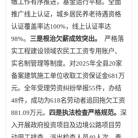
缴工作有序推进，基金运行平稳。全面
推广线上认证，城乡居民养老待遇资格
认证覆盖率达
100%
，线上认证率达
98%
。
三是
根治欠薪成效突出
。
严格落
实工程建设领域农民工工资专用账户、
实名制管理等制度。对
2025
年全县
20
家
备案建筑施工单位收取工资保证金
681
万
元。全年受理劳资纠纷举报
55
件，办结
48
件，成功为
618
名劳动者追回拖欠工资
881.09
万元。
四是
执法检查严格规范
。
深
入开展政府投资项目及边境公路项目劳
动用工排查，派出检查人员
40
人次，责