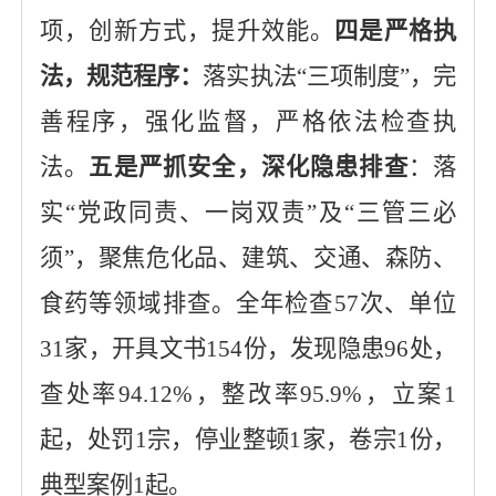
项，创新方式，提升效能。
四是严格执
法，规范程序：
落实执法“三项制度”，完
善程序，强化监督，严格依法检查执
法。
五是严抓安全，深化隐患排查
：落
实“党政同责、一岗双责”及“三管三必
须”，聚焦危化品、建筑、交通、森防
、
食药
等领域排查。全年检查57次、单位
31家，开具文书
154
份，发现隐患96处，
查处率94.12%，整改率95.9%，立案1
起，处罚1宗，停业整顿1家，卷宗1份，
典型案例1起。