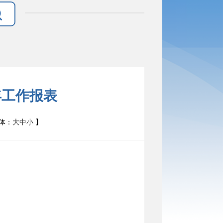
年工作报表
体：
大
中
小
】