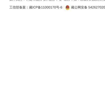
公厅政务公
工信部备案：
藏ICP备11000170号-6
藏公网安备 542627020
更权威的政
微信公众号
（五）
网站与政务
开展日常政
评体系中。
追究问题情
二、主