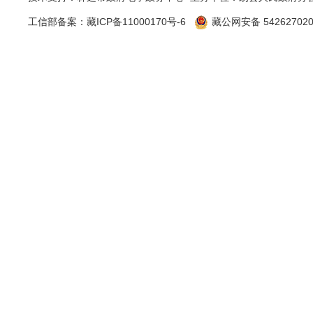
工信部备案：
藏ICP备11000170号-6
藏公网安备 542627020
三、收
（本列
第二项
一、本年
二、上年
（
（
的
情