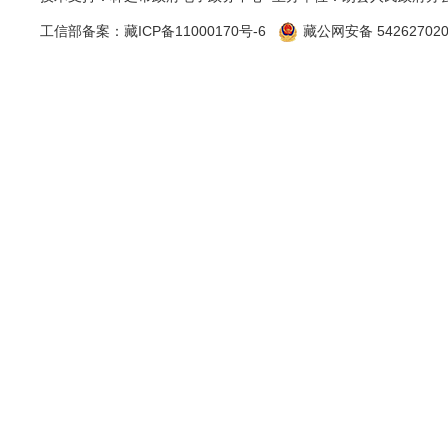
2024年
工信部备案：
藏ICP备11000170号-6
藏公网安备 542627020
五、存
主要问
信息公开工
府信息公开
渠道等方法
六、其
我局无
急管理
局