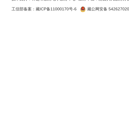
工信部备案：
藏ICP备11000170号-6
藏公网安备 542627020
一、本年新收政
量
二、上年结转政
量
（
（二）
理的，
计其他
三、
（三
本
不予
开
年