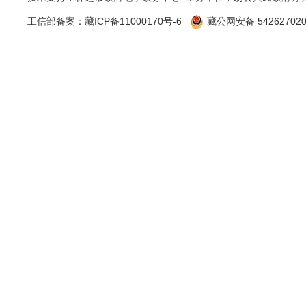
工信部备案：
藏ICP备11000170号-6
藏公网安备 542627020
（四）
角度、立体
县公安局融
（五）
条例》和保
制，指定专
进一步强化
密，涉密不
二、主