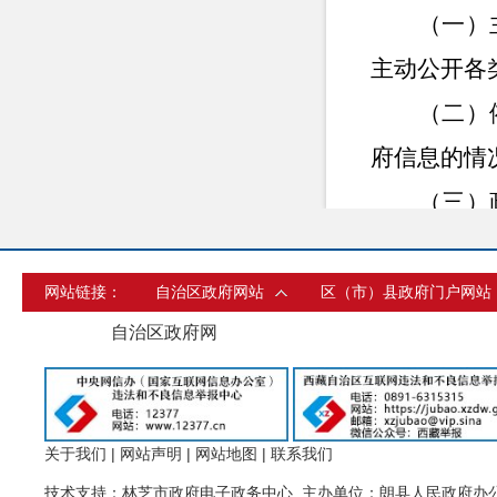
（一）
主动公开各
（二）
府信息的情
（三）
求及时维护
报送相关数
网站链接：
自治区政府网站
区（市）县政府门户网站
（四）
自治区政府网
阵，既用活
类传播渠道
关于我们
|
网站声明
|
网站地图
|
联系我们
（五）
技术支持：林芝市政府电子政务中心 主办单位：朗县人民政府办