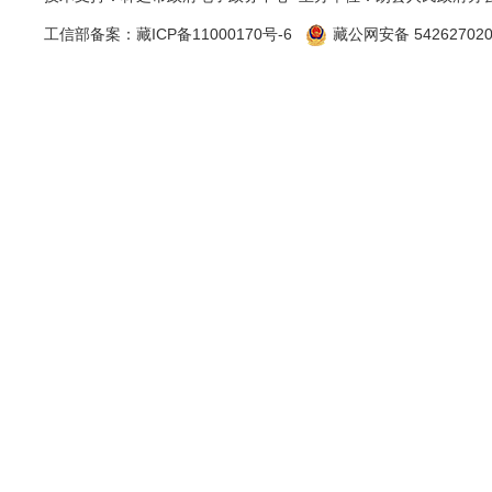
工作，由一
工信部备案：
藏ICP备11000170号-6
藏公网安备 542627020
查。
二是
积
值班室电话
反馈、高效
面、准确。
二、主
信息内容
规章
行政
规范