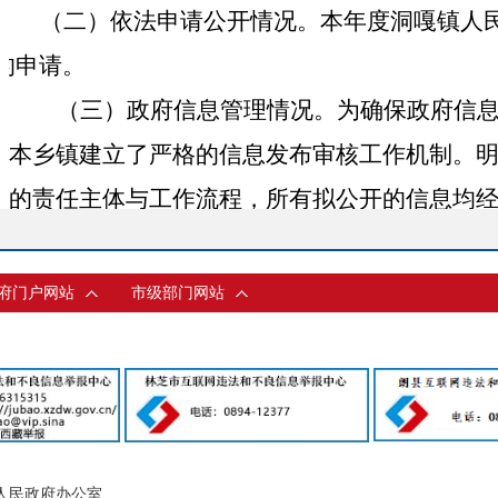
（二）
依法申请公开情况。
本年度
洞嘎
镇
人
的申请。
（三）政府信息管理情况。
为确保政府信
本乡镇建立了严格的信息发布审核工作机制。
的责任主体与工作流程，所有拟公开的信息均
审、分管领导终审，确保信息内容准确、保密
（四）政府信息公开平台建设。
本乡镇大
府门户网站
市级部门网站
建设
，
及时
公开涉及群众利益、需要社会参与
建议等各项信息。
（五）监督保障。
一是
提升重视程度。深
义，将其提升到政府工作的核心位置，把公开
人民政府办公室