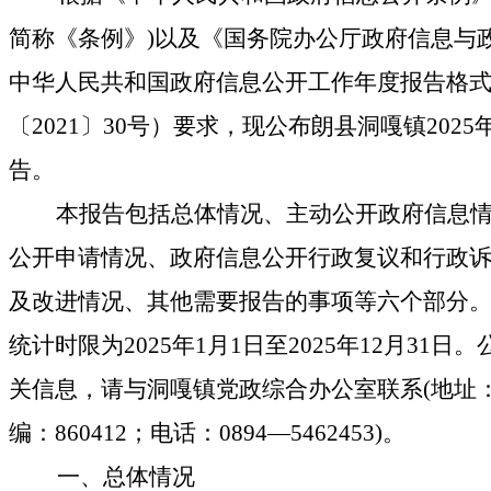
简称《条例》)以及《国务院办公厅政府信息与
中华人民共和国政府信息公开工作年度报告格式
〔2021〕30号）要求，现公布朗县
洞嘎镇
202
5
告。
本报告包括总体情况、主动公开政府信息
公开申请情况、政府信息公开行政复议和行政
及改进情况、其他需要报告的事项等六个部分
统计时限为
202
5
年
1月1日至202
5
年
12月
31日
。
关信息，请与
洞嘎镇党政综合办公室
联系
(地址
编：
860412；
电话：
0894—
5462453
)。
一、总体情况