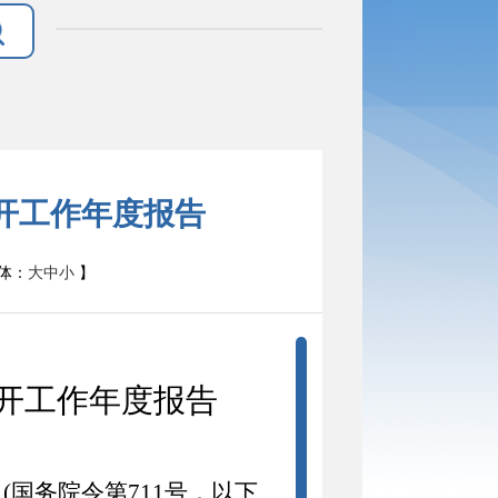
公开工作年度报告
体：
大
中
小
】
开工作年度
报告
》
(国务院令第711号，以下