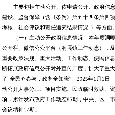
主要包括主动公开、依申请公开、政府信
建设、监督保障（含《条例》第五十四条第四
考核、社会评议和责任追究结果情况”）等方面
（一）主动公开政府信息情况。
本年度洞
公开栏、微信公众平台（洞嘎镇工作动态）
，
重要政策法规、重大活动、工作动态、便民信
断
拓展政府信息公开对外宣传广度，扩大了重
了
“
全民
齐参与，
政务
全知晓
”
。
202
5
年
1月1日—
动公开人事分工、项目实施、民政临时救助、
项，累计发布政府工作动态
85
期，中央、区、
会议精神
17
期。