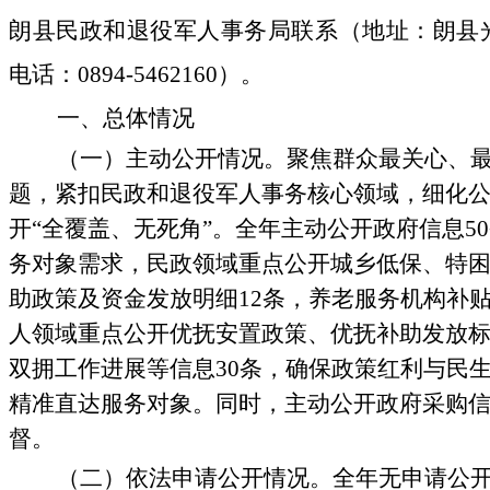
朗县民政和退役军人事务局联系（地址：朗县
电话：0894-5462160）。
一、总体情况
（一）主动公开情况。
聚焦群众最关心、
题，紧扣民政和退役军人事务核心领域，细化
开
“全覆盖、无死角”。全年主动公开政府信息
50
务对象需求
，
民政领域重点公开城乡低保、特
助政策及资金发放明细
12
条，养老服务机构补
人领域重点公开优抚安置政策、优抚补助发放
双拥工作进展等信息
30
条，确保政策红利与民
精准直达服务对象。同时，主动
公开
政府采购
督。
（二）依
法
申请公开情况。
全年无申请公