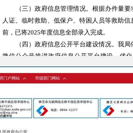
（三）政府信息管理情况。
根据办件量要
人
证、临时救助、低保户、特困人员等救助信
前，已将
202
5
年度信息全部录入完成。
（四）政府信息公开平台建设情况。
我局
微信公众号推进政府信息公开平台建设，优化
读”“业务办理”等
3个核心
板块，发布民政业务流
府门户网站
市级部门网站
息
50余条
；建立信息更新机制，明确
2人
专人运
社会救助、民生服务开展等工作动态60条，开
响应并解答群众咨询50余次，以公众号为载体
民性。
（五）监督保障情况。
无
人民政府办公室