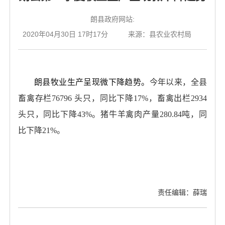
朗县政府网站:
2020年04月30日 17时17分
来源：县农业农村局
朗县
牧业生产呈现微下降趋势。
今年以来，全县
畜禽存栏
76796 头只，同比下降17%，畜禽出栏2934
头只，同比下降43%。猪牛羊禽肉产量280.84吨，同
比下降21%。
责任编辑：薛瑞