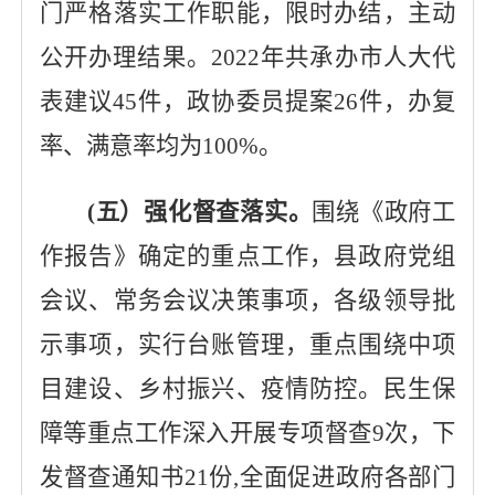
门严格落实工作职能，限时办结，主动
公开办理结果。
2022
年共承办
市人大代
表建议
45
件，政协
委员
提案
26
件，办复
率、满意率均为
100%
。
(五）强化督查落实。
围绕《政府工
作报告》确定的重点工作，县政府党组
会议、常务会议决策事项，各级领导批
示事项，实行台账管理，重点围绕中项
目建设、乡村振兴、疫情防控。民生保
障等重点工作深入开展专项督查
9
次，
下
发督查通知书
21
份
,全
面促进政府各部门