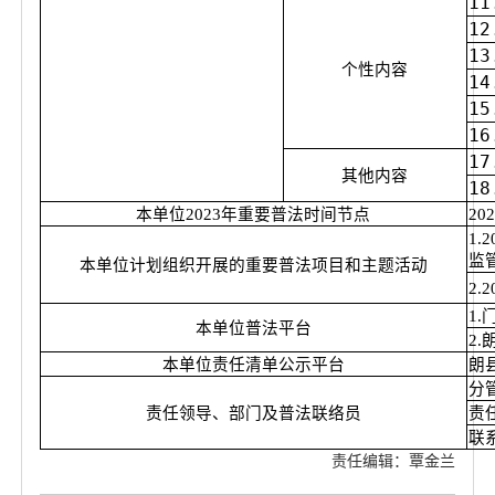
1
1
1
个性内容
1
1
1
1
其他内容
1
本单位2023年重要普法时间节点
20
1.
监
本单位计划组织开展的重要普法项目和主题活动
2
1
本单位普法平台
2
本单位责任清单公示平台
朗
分
责任领导、部门及普法联络员
责
联系
责任编辑：覃金兰