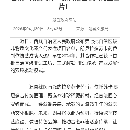
片！
朗县政府网站:
2026年04月30日 18时42分
来源：朗县文旅局
近日，西藏自治区人民政府公布第七批自治区级
非物质文化遗产代表性项目名单，朗县拉多苏卡药香
制作技艺成功入选！早在
2024年，其合作社已获评首
批自治区级非遗工坊，正式解锁
“
非遗传承+产业发展
”
的双轮驱动模式。
源自藏医南派的拉多苏卡药香，依托苏卡
·
娘
尼多吉传统医理，甄选37味珍稀藏药材，经古法匠心
凝练而成。一缕藏香袅袅，承载的是流淌千年的藏医
药文化根脉。未来，朗县将以此为契机，持续深挖技
艺底蕴、做强特色品牌，推动古老非遗活态传承，让