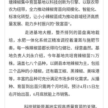
塘辣椒集中育苗基地以科技创新为引擎、以联农带
农为纽带，全力推动辣椒育苗向规模化、智能化、
标准化转型，让小小辣椒苗成为推动县域经济高质
量发展、助力乡村振兴的“致富苗”。
走进基地大棚，整齐排列的苗盘离地栽
培，水肥一体化系统正精准调控着灌溉与施肥节
奏，每一株辣椒苗都长得均匀健壮、绿意盎然。基
地负责人刘永介绍，今年基地共培育辣椒苗71万
株，涵盖七八个品种，以朗县本地辣椒为主，包括
三个品种的小矮椒，还有霸王椒、黑辣椒、美味港
等，丰富的品种可充分满足市场多样化需求。从播
种、育苗到出苗只需两个月时间，预计4月15日左
右开始出苗，6月底就能上市销售。
科技赋能是基地实现高质量育苗的关键。